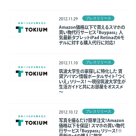
プレスリリース
2012.11.29
Amazon価格以下で買えるスマホの
ニュース
買い物代行サービス「Buypass」 人
気最新タブレットiPad Retinaの6モ
ニュース
デルに対する購入代行に対応！
プレスリリース
2012.11.10
筑波大学生の家探しに特化した 賃
貸アパマン情報ポータルサイト「つく
いえ」リリース！ ～現役筑波大学生が
生活ガイドと共にお部屋をオススメ
採用情報
～
プレスリリース
2012.10.12
写真を撮るだけ簡単注文！Amazon
価格以下を保証！ スマホの買い物代
行サービス「Buypass」リリース！※
お問い合わせ
最新iPadの購入に限定