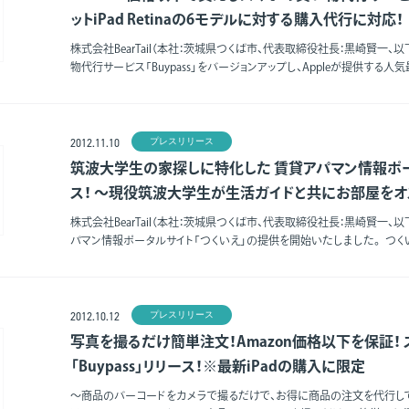
ットiPad Retinaの6モデルに対する購入代行に対応！
株式会社BearTail（本社：茨城県つくば市、代表取締役社長：黒崎賢一、以下「
物代行サービス「Buypass」をバージョンアップし、Appleが提供する人気最新
プレスリリース
2012.11.10
筑波大学生の家探しに特化した 賃貸アパマン情報ポー
ス！ ～現役筑波大学生が生活ガイドと共にお部屋を
株式会社BearTail（本社：茨城県つくば市、代表取締役社長：黒崎賢一、以下「
パマン情報ポータルサイト「つくいえ」の提供を開始いたしました。 つくいえ（http
プレスリリース
2012.10.12
写真を撮るだけ簡単注文！Amazon価格以下を保証！
「Buypass」リリース！※最新iPadの購入に限定
～商品のバーコードをカメラで撮るだけで、お得に商品の注文を代行して