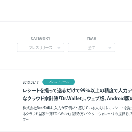
CATEGORY
YEAR
プレスリリース
全て
プレスリリース
2013.08.19
レシートを撮って送るだけで99％以上の精度で人力デ
なクラウド家計簿「Dr.Wallet」、ウェブ版、Androi
株式会社BearTailは、入力が面倒だと感じている人向けに、レシートを
るクラウド型家計簿「Dr.Wallet」（読み方：ドクターウォレット）の提供を、
ブ…