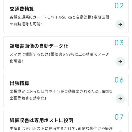
02
交通費精算
各種交通系ICカード・モバイルSuicaと自動連携！定期区間
の自動控除も可能！
03
領収書画像の自動データ化
スマホで撮影するだけ！領収書を99%以上の精度でデータ
化可能！
06
出張精算
出張規定に沿った日当や手当が自動算出されるため、面倒な
出張費精算を効率化！
07
紙領収書は専用ポストに投函
申請者は専用ポストに投函するだけで、面倒な糊付けや経理