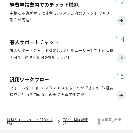
12
経費申請書内でのチャット機能
申請に不備が合った場合も、システム内のチャットでやり
取りが完結！
14
有人サポートチャット
有人サポートチャット機能は、全利用ユーザー誰でも直接質
問可能。経理へ質問が集中しない！
15
汎用ワークフロー
フォームを自由にカスタマイズすることができるので、経費
精算以外の汎用的な社内申請を電子化可能！
経理AIエージェント「TOKIU
TOKIUM経費精
経費精算_機能一
M」
算
覧