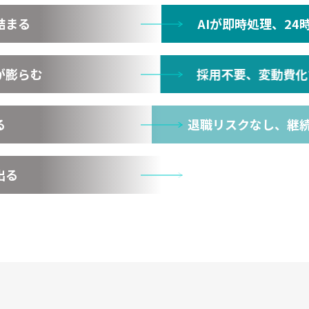
詰まる
AIが即時処理、24
が膨らむ
採用不要、変動費化
る
退職リスクなし、継
出る
品質が一定に保たれ