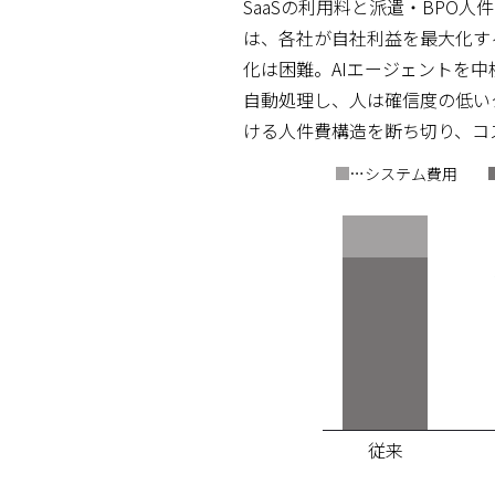
SaaSの利用料と派遣・BPO
は、各社が自社利益を最大化す
化は困難。AIエージェントを中
自動処理し、人は確信度の低い
ける人件費構造を断ち切り、コ
…システム費用
従来