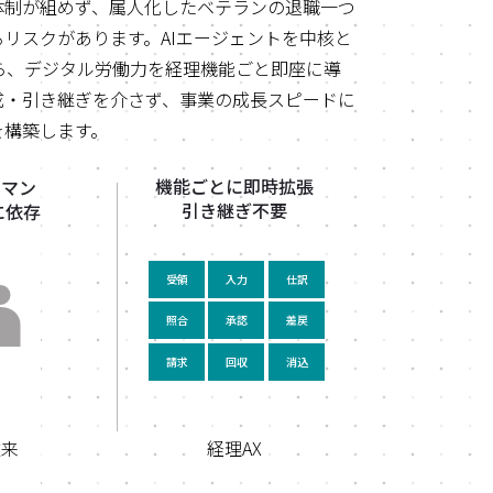
体制が組めず、属人化したベテランの退職一つ
リスクがあります。AIエージェントを中核と
なら、デジタル労働力を経理機能ごと即座に導
成・引き継ぎを介さず、事業の成長スピードに
を構築します。
機能ごとに即時拡張
ーマン
引き継ぎ不要
に依存
受領
入力
仕訳
照合
承認
差戻
請求
回収
消込
従来
経理AX