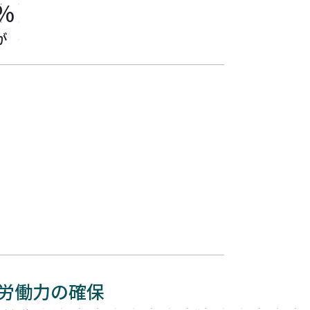
%
が
労働力の確保