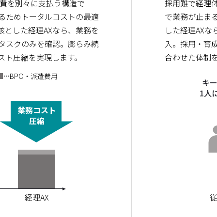
人件費を別々に支払う構造で
採用難で経理
るためトータルコストの最適
で業務が止まる
核とした経理AXなら、業務を
した経理AX
タスクのみを確認。膨らみ続
入。採用・育
スト圧縮を実現します。
合わせた体制
…BPO・派遣費用
キ
1人
業務コスト
圧縮
経理AX