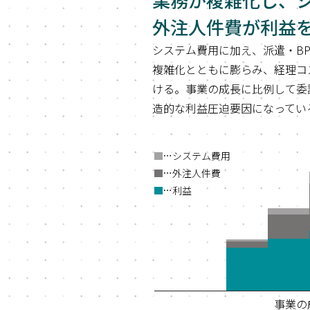
外注人件費が利益
システム費用に加え、派遣・B
複雑化とともに膨らみ、経理コ
ける。事業の成長に比例して委
造的な利益圧迫要因になってい
…システム費用
…外注人件費
…利益
事業の