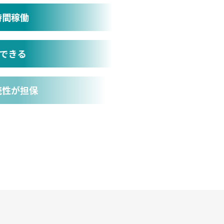
時間稼働
できる
続性が担保
る