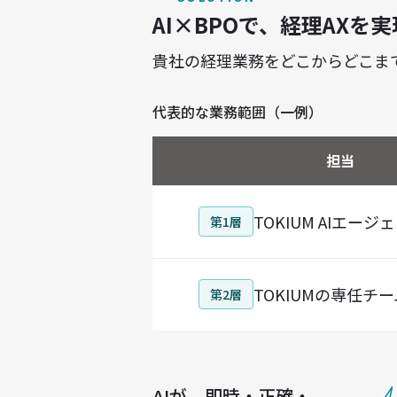
AI×BPOで、
経理AXを
貴社の経理業務をどこからどこま
代表的な業務範囲（一例）
担当
TOKIUM AIエージ
第1層
TOKIUMの専任チー
第2層
AIが、即時・正確・