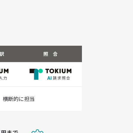
訳
照 合
、横断的に担当
運用まで、