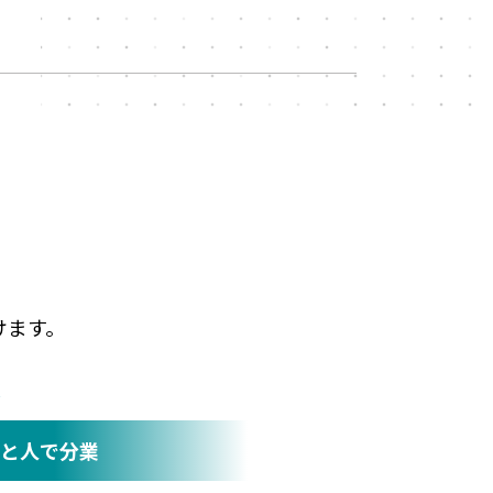
けます。
X
Iと人で分業