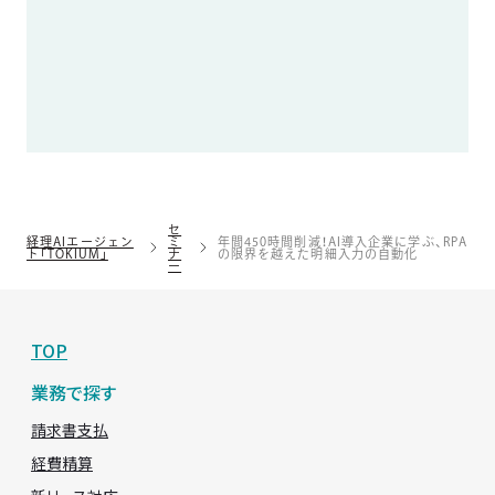
セ
経理AIエージェン
ミ
年間450時間削減！AI導入企業に学ぶ、RPA
ト「TOKIUM」
ナ
の限界を越えた明細入力の自動化
ー
TOP
業務で探す
請求書支払
経費精算