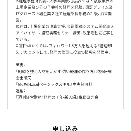
IS経理事務所代表。大学卒業後、食品やITなど複数業界の
上場企業及びその子会社の経理を経験。東証プライム及
びグロース上場企業２社で経理部長を務めた後、独立開
業。
現在は、上場企業の決算支援、会計関連システム開発導入
アドバイザー、経理実務セミナー講師、執筆活動に従事し
ている。
X（旧Twitter）では、フォロワー1.8万人を超える「経理部I
S」アカウントにて、経理の仕事に役立つ情報を発信中。
著書：
『組織を整え人材を活かす 強い経理の作り方』税務研究
会出版局
『経理のExcelベーシックスキル』中央経済社
連載：
『週刊経営財務：経理の１年-新人編』税務研究会
申し込み