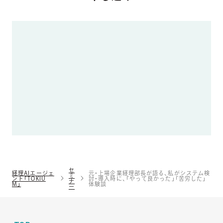
セ
経理AIエージェ
元・上場企業経理部長が語る、私がシステム検
ミ
ント「TOKIU
討・導入時に、「やって良かった」「苦労した」
ナ
M」
体験談
ー