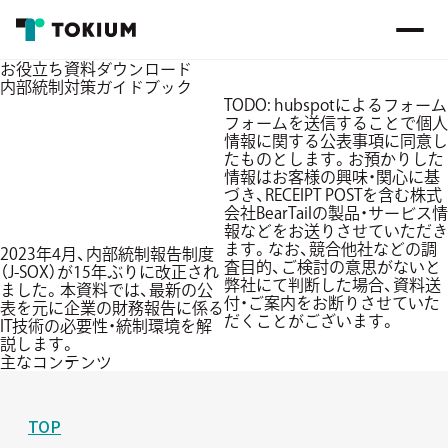
お役立ち資料ダウンロード
内部統制対策ガイドブック
TODO: hubspotによるフォーム
フォームを送信することで個人
情報に関する公表事項に同意し
たものとします。お預かりした
情報はお客様の興味・関心に基
づき、RECEIPT POSTを含む株式
会社BearTailの製品・サービス情
報などをお送りさせていただき
ます。なお、競合他社などの調
2023年4月、内部統制報告制度
査目的、ご検討の意思がないと
（J-SOX）が15年ぶりに改正され
弊社にて判断した場合、資料送
ました。本資料では、最新の公
付・ご案内をお断りさせていた
表を元に企業の財務報告に係る
だくことがございます。
IT技術の必要性・統制環境を解
説します。
主なコンテンツ
TOP