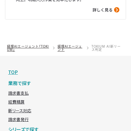
経理AIエージェント「TOKI
経理AIエージェ
TOKIUM AI新リー
UM」
ント
ス判定
TOP
業務で探す
請求書支払
経費精算
新リース対応
請求書発行
シリーズで探す