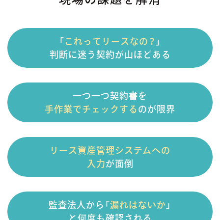
「
これってリースなの？
」
判断に迷う契約が山ほどある
一つ一つ契約書を
手作業でチェックする
のが限界
リース資産管理システムへの
入力
が面倒
監査法人から「
漏れはないか
」
と何度も確認される