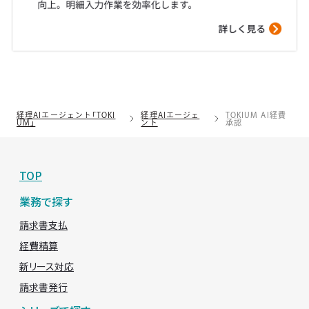
経理AIエージェント「TOKI
経理AIエージェ
TOKIUM AI経費
UM」
ント
承認
TOP
業務で探す
請求書支払
経費精算
新リース対応
請求書発行