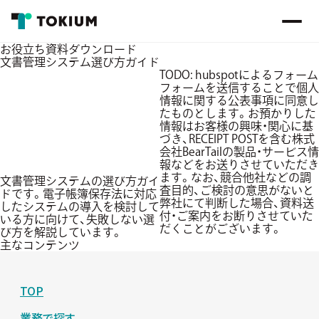
お役立ち資料ダウンロード
文書管理システム選び方ガイド
TODO: hubspotによるフォーム
フォームを送信することで個人
情報に関する公表事項に同意し
たものとします。お預かりした
情報はお客様の興味・関心に基
づき、RECEIPT POSTを含む株式
会社BearTailの製品・サービス情
報などをお送りさせていただき
ます。なお、競合他社などの調
文書管理システムの選び方ガイ
査目的、ご検討の意思がないと
ドです。電子帳簿保存法に対応
弊社にて判断した場合、資料送
したシステムの導入を検討して
付・ご案内をお断りさせていた
いる方に向けて、失敗しない選
だくことがございます。
び方を解説しています。
主なコンテンツ
TOP
業務で探す