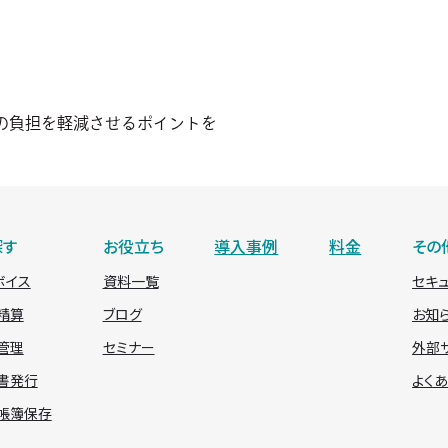
の負担を軽減させるポイントを
探す
お役立ち
導入事例
料金
その
ボイス
資料一覧
セキ
費精算
ブログ
お知
約管理
セミナー
外部
求書発行
よく
子帳簿保存