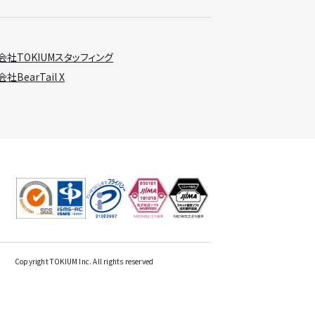
会社TOKIUMスタッフィング
社BearTail X
Copyright TOKIUM Inc. All rights reserved