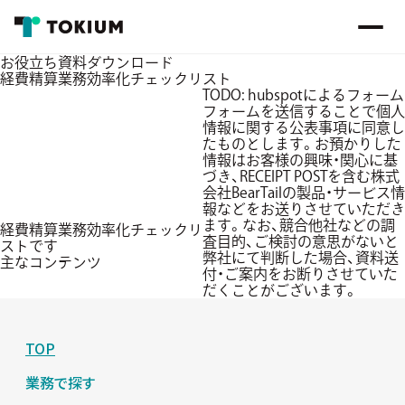
お役立ち資料ダウンロード
経費精算業務効率化チェックリスト
TODO: hubspotによるフォーム
フォームを送信することで個人
情報に関する公表事項に同意し
たものとします。お預かりした
情報はお客様の興味・関心に基
づき、RECEIPT POSTを含む株式
会社BearTailの製品・サービス情
報などをお送りさせていただき
ます。なお、競合他社などの調
経費精算業務効率化チェックリ
査目的、ご検討の意思がないと
ストです
弊社にて判断した場合、資料送
主なコンテンツ
付・ご案内をお断りさせていた
だくことがございます。
TOP
業務で探す