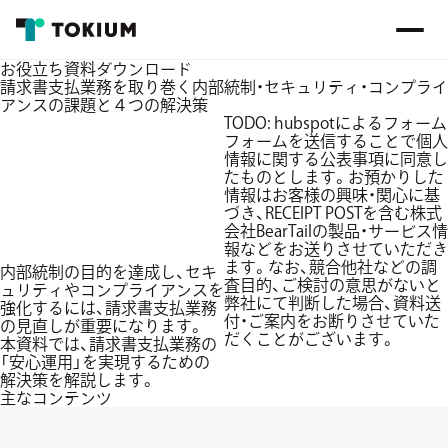
お役立ち資料ダウンロード
請求書支払業務を取り巻く内部統制・セキュリティ・コンプライ
アンスの課題と４つの解決策
TODO: hubspotによるフォーム
フォームを送信することで個人
情報に関する公表事項に同意し
たものとします。お預かりした
情報はお客様の興味・関心に基
づき、RECEIPT POSTを含む株式
会社BearTailの製品・サービス情
報などをお送りさせていただき
ます。なお、競合他社などの調
内部統制の目的を達成し、セキ
査目的、ご検討の意思がないと
ュリティやコンプライアンスを
弊社にて判断した場合、資料送
強化するには、請求書支払業務
付・ご案内をお断りさせていた
の見直しが重要になります。
だくことがございます。
本資料では、請求書支払業務の
「安心運用」を実現するための
解決策を解説します。
主なコンテンツ