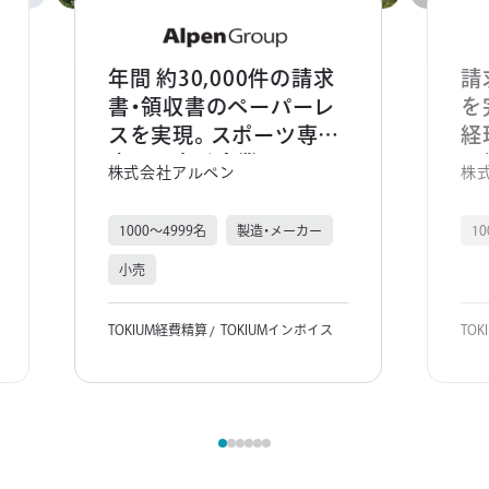
年間 約30,000件の請求
請
書・領収書のペーパーレ
を
スを実現。スポーツ専門
経
店の最大手企業のアルペ
見
株式会社アルペン
株
ングループで、働き方の
ト
抜本的な見直しを推進。
1000～4999名
製造・メーカー
1
小売
TOKIUM経費精算
TOKIUMインボイス
TO