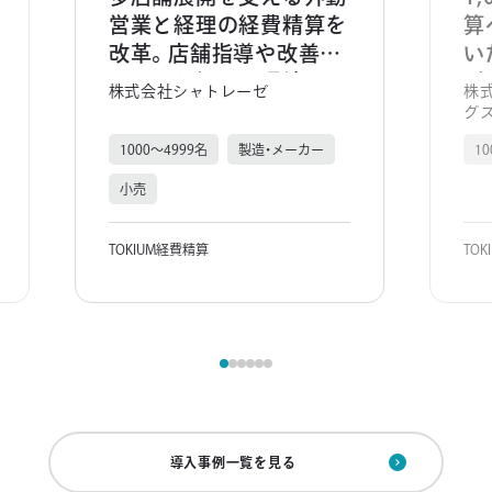
営業と経理の経費精算を
算
改革。店舗指導や改善に
い
より取り組める環境に。
ポ
株式会社シャトレーゼ
株
グ
1000～4999名
製造・メーカー
1
小売
TOKIUM経費精算
TO
導入事例一覧を見る