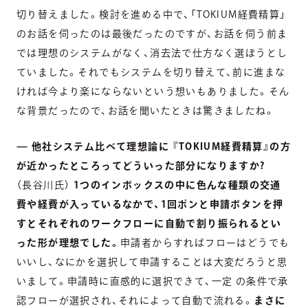
切り替えました。検討を進める中で、「TOKIUM経費精算」
のお話を伺ったのは最後だったのですが、お話を伺う前ま
では理想のシステムがなく、消去法で仕方なく選ぼうとし
ていました。それでもシステムを切り替えて、前に進まな
ければ今より楽にならないという想いもありました。そん
な背景だったので、お話を聞いたときは驚きましたね。
— 他社システム比べて理想論に 『TOKIUM経費精算』の方
が近かったところってどういった部分になりますか?
（長谷川氏）
1つのインボックスの中に色んな種類の交通
費や経費が入っているなかで、1回ポンと申請ボタンを押
すとそれぞれのワークフローに自動で割り振られるとい
った形が理想でした。
申請者からすればフローはどうでも
いいし、なにかを選択して申請することは大変だろうと思
いまして。申請時に直感的に選択できて、一定 の条件で承
認フローが選択され、それによって自動で流れる。
まさに