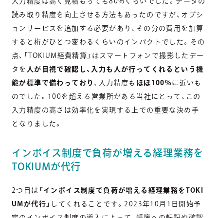
入力精度は高く見積もっても80%くらいでした。データの
読み取り精度を向上させる方法もあったのですが、オプシ
ョンサービスを追加する必要があり、その分の費用を加算
すると桁がひとつ変わるくらいのインパクトでした。その
点、「TOKIUM経費精算」はスマートフォンで撮影したデー
タを
人が目視で確認し、入力も人が行ってくれるという機
能が標準で備わっており
、入力精度も
ほぼ100%
に近いも
のでした。100を超える営業所がある当社にとって、この
入力精度の高さは効率化を実現する上での重要な決め手
となりました。
インボイス制度で負荷が増える経理業務を
TOKIUMが代行
2つ目は
「インボイス制度で負荷が増える経理業務をTOKI
UMが代行」
してくれることです。2023年10月1日開始予
定のインボイス制度の導入によって、帳簿への転記や確認