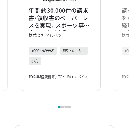
年間 約30,000件の請求
請
書・領収書のペーパーレ
を
スを実現。スポーツ専門
経
店の最大手企業のアルペ
見
株式会社アルペン
株
ングループで、働き方の
ト
抜本的な見直しを推進。
1000～4999名
製造・メーカー
1
小売
TOKIUM経費精算
TOKIUMインボイス
TO