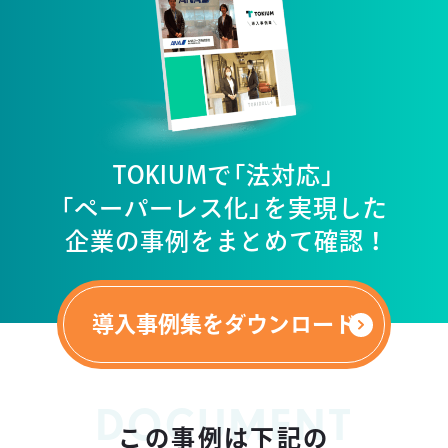
TOKIUMで「法対応」
「ペーパーレス化」を実現した
企業の事例をまとめて確認 ！
導入事例集をダウンロード
DOCUMENT
この事例は下記の