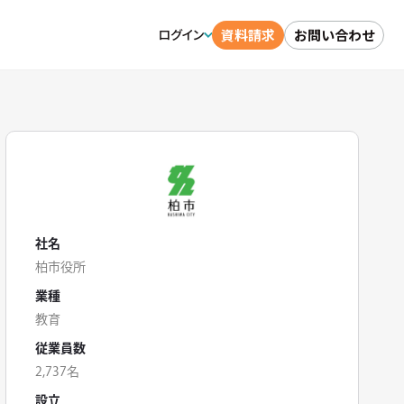
資料請求
お問い合わせ
ログイン
社名
柏市役所
業種
教育
従業員数
2,737名
設立