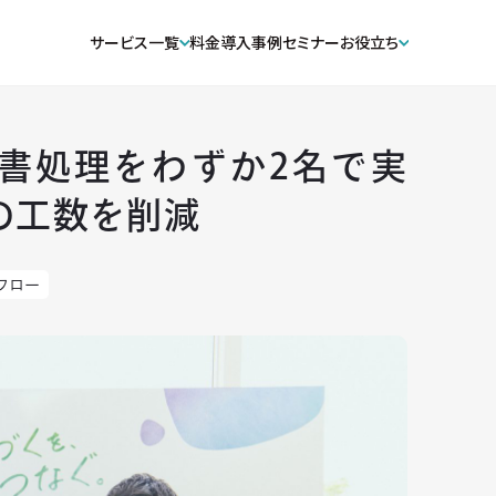
サービス一覧
料金
導入事例
セミナー
お役立ち
求書処理をわずか2名で実
上の工数を削減
フロー