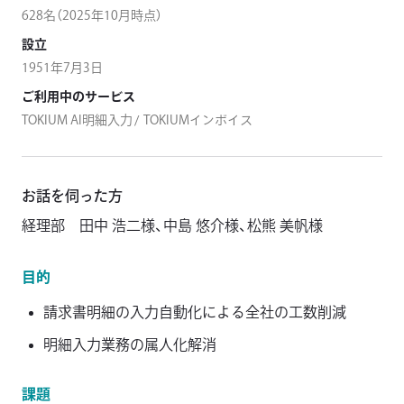
628名（2025年10月時点）
設立
1951年7月3日
ご利用中のサービス
TOKIUM AI明細入力
TOKIUMインボイス
お話を伺った方
経理部 田中 浩二様、中島 悠介様、松熊 美帆様
目的
請求書明細の入力自動化による
全社の工数削減
明細入力業務の属人化解消
課題