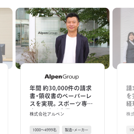
年間 約30,000件の請求
請
書・領収書のペーパーレ
を
スを実現。スポーツ専門
経
店の最大手企業のアルペ
見
株式会社アルペン
株
ングループで、働き方の
ト
抜本的な見直しを推進。
1000～4999名
製造・メーカー
1