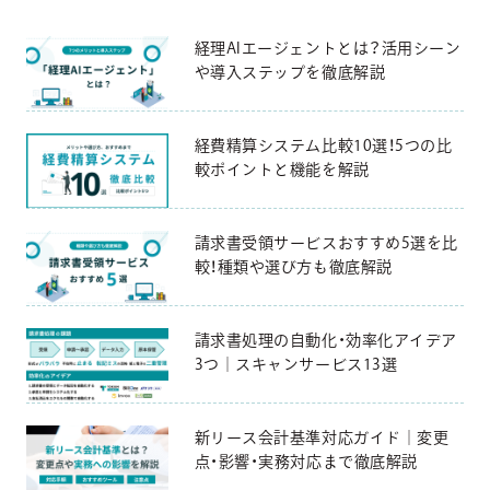
経理AIエージェントとは？活用シーン
や導入ステップを徹底解説
経費精算システム比較10選！5つの比
較ポイントと機能を解説
請求書受領サービスおすすめ5選を比
較！種類や選び方も徹底解説
請求書処理の自動化・効率化アイデア
3つ｜スキャンサービス13選
新リース会計基準対応ガイド｜変更
点・影響・実務対応まで徹底解説