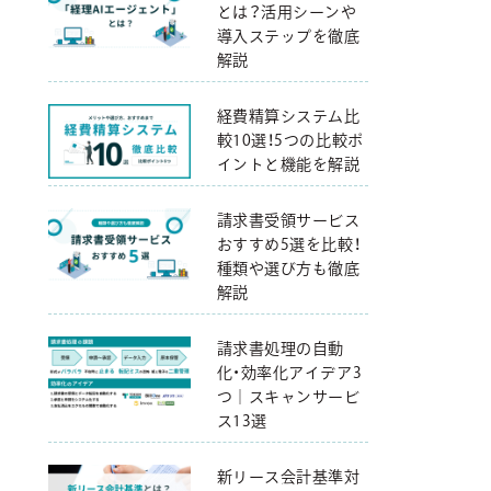
とは？活用シーンや
導入ステップを徹底
解説
経費精算システム比
較10選！5つの比較ポ
イントと機能を解説
請求書受領サービス
おすすめ5選を比較！
種類や選び方も徹底
解説
請求書処理の自動
化・効率化アイデア3
つ｜スキャンサービ
ス13選
新リース会計基準対