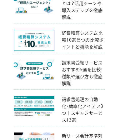
とは？活用シーンや
導入ステップを徹底
解説
経費精算システム比
較10選！5つの比較ポ
イントと機能を解説
請求書受領サービス
おすすめ5選を比較！
種類や選び方も徹底
解説
請求書処理の自動
化・効率化アイデア3
つ｜スキャンサービ
ス13選
新リース会計基準対