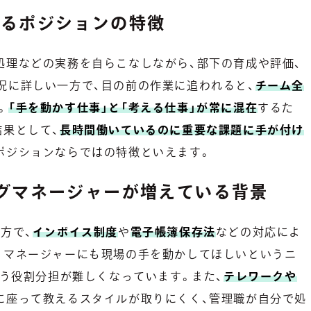
ねるポジションの特徴
処理などの実務を自らこなしながら、部下の育成や評価、
況に詳しい一方で、目の前の作業に追われると、
チーム全
。
「手を動かす仕事」と「考える仕事」が常に混在
するた
結果として、
長時間働いているのに重要な課題に手が付け
ポジションならではの特徴といえます。
グマネージャーが増えている背景
方で、
インボイス制度
や
電子帳簿保存法
などの対応によ
、マネージャーにも現場の手を動かしてほしいというニ
いう役割分担が難しくなっています。また、
テレワークや
に座って教えるスタイルが取りにくく、管理職が自分で処