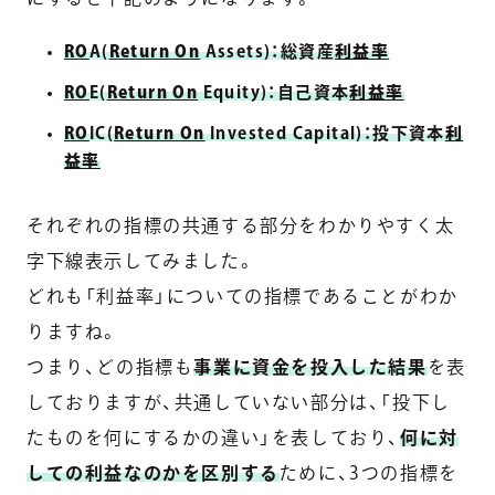
RO
A(
Return On
Assets)：総資産
利益率
RO
E(
Return On
Equity)：自己資本
利益率
RO
IC(
Return On
Invested Capital)：投下資本
利
益率
それぞれの指標の共通する部分をわかりやすく太
字下線表示してみました。
どれも「利益率」についての指標であることがわか
りますね。
つまり、どの指標も
事業に資金を投入した結果
を表
しておりますが、共通していない部分は、「投下し
たものを何にするかの違い」を表しており、
何に対
しての利益なのかを区別する
ために、3つの指標を