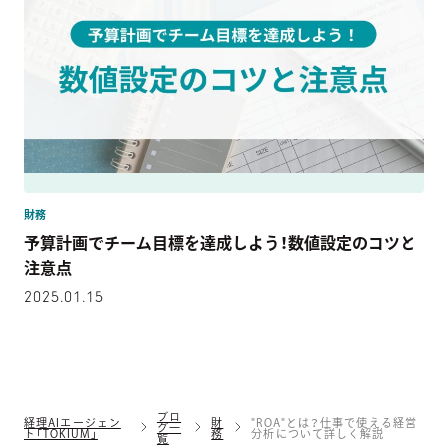
財務
予算計画でチーム目標を達成しよう！数値設定のコツと
注意点
2025.01.15
ブロ
経理AIエージェン
財
"ROA"とは？仕事で使える経営
グ一
ト「TOKIUM」
務
分析について詳しく解説
覧