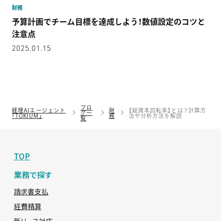
財務
予算計画でチーム目標を達成しよう！数値設定のコツと
注意点
2025.01.15
ブロ
経理AIエージェント
財
【総資本回転率】とは？計算方
グ一
「TOKIUM」
務
法や分析方法を解説
覧
TOP
業務で探す
請求書支払
経費精算