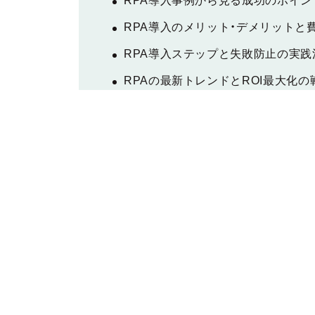
RPA導入事例から見る成功のポイン
RPA導入のメリット・デメリットと
RPA導入ステップと失敗防止の実践
RPAの最新トレンドとROI最大化の
RPAと経理AIエージェントの違い・
まとめ
経理部門では、請求書処理や仕訳入力、決
人手不足や法改正への対応に追われるなか
ありません。こうした課題に注目されてい
の導入
です。