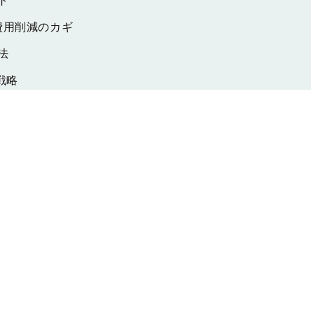
ト
費用削減のカギ
法
戦略
使い分け
算対応といった定型業務が多くを占めています。しかし、
で、作業の正確性とスピードを両立することは容易では
るのが
RPA（ロボティック・プロセス・オートメーション）