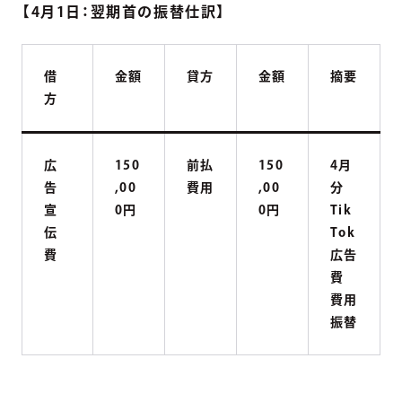
【4月1日：翌期首の振替仕訳】
借
金額
貸方
金額
摘要
方
広
150
前払
150
4月
告
,00
費用
,00
分
宣
0円
0円
Tik
伝
Tok
費
広告
費
費用
振替