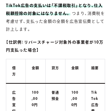
TikTok広告の支払いは「不課税取引」となり、仕入
税額控除の対象にはなりません。
つまり、消費税を
考慮せず、支払った金額の全額を広告宣伝費として
計上します。
【仕訳例：リバースチャージ対象外の事業者が10万
円支払った場合】
借
金額
貸方
金額
摘要
方
広
100
普通
100
Tik
告
,00
預金
,00
Tok
宣
0円
0円
広告