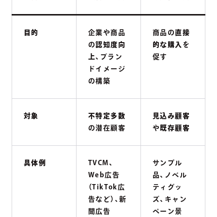
目的
企業や商品
商品の
直接
の
認知度向
的な購入
を
上
、ブラン
促す
ドイメージ
の構築
対象
不特定多数
見込み顧客
の潜在顧客
や
既存顧客
具体例
TVCM、
サンプル
Web広告
品、ノベル
（TikTok広
ティグッ
告など）、新
ズ、キャン
聞広告
ペーン景