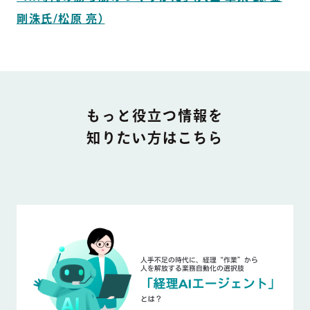
剛洙氏/松原 亮）
DOCUMENT
もっと役立つ情報を
知りたい方はこちら