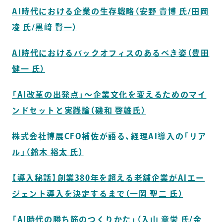
AI時代における企業の生存戦略（安野 貴博 氏/田岡
凌 氏/黒﨑 賢一）
AI時代におけるバックオフィスのあるべき姿（豊田
健一 氏）
「AI改革の出発点」～企業文化を変えるためのマイ
ンドセットと実践論（磯和 啓雄氏）
株式会社博展CFO補佐が語る、経理AI導入の「リア
ル」（鈴木 裕太 氏）
【導入秘話】創業380年を超える老舗企業がAIエー
ジェント導入を決定するまで（一岡 聖二 氏）
「AI時代の勝ち筋のつくりかた」（入山 章栄 氏/金