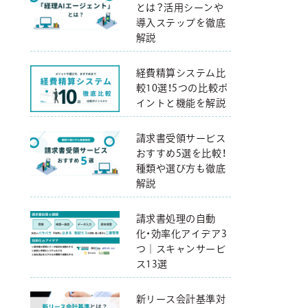
とは？活用シーンや
導入ステップを徹底
解説
経費精算システム比
較10選！5つの比較ポ
イントと機能を解説
請求書受領サービス
おすすめ5選を比較！
種類や選び方も徹底
解説
請求書処理の自動
化・効率化アイデア3
つ｜スキャンサービ
ス13選
新リース会計基準対