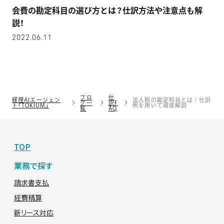
会費の勘定科目の選び方とは？仕訳方法や注意点も解
説！
2022.06.11
ブロ
仕
経理AIエージェン
法人税の勘定科目とは｜仕訳
グ一
訳F
ト「TOKIUM」
例を用いて徹底解説
覧
AQ
TOP
業務で探す
請求書支払
経費精算
新リース対応