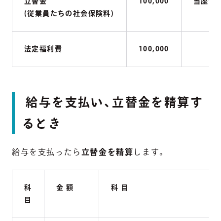
立替金
100,000
当座預
(従業員たちの社会保険料)
法定福利費
100,000
給与を支払い、立替金を精算す
るとき
給与を支払ったら
立替金を精算
します。
科
金 額
科 目
目