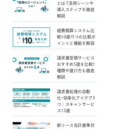
とは？活用シーンや
導入ステップを徹底
解説
経費精算システム比
較10選！5つの比較ポ
イントと機能を解説
請求書受領サービス
おすすめ5選を比較！
種類や選び方も徹底
解説
請求書処理の自動
化・効率化アイデア3
つ｜スキャンサービ
ス13選
新リース会計基準対