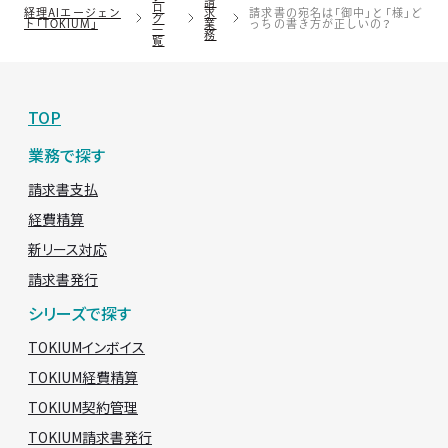
請
ロ
経理AIエージェン
求
請求書の宛名は「御中」と「様」ど
グ
ト「TOKIUM」
業
っちの書き方が正しいの？
一
務
覧
TOP
業務で探す
請求書支払
経費精算
新リース対応
請求書発行
シリーズで探す
TOKIUMインボイス
TOKIUM経費精算
TOKIUM契約管理
TOKIUM請求書発行