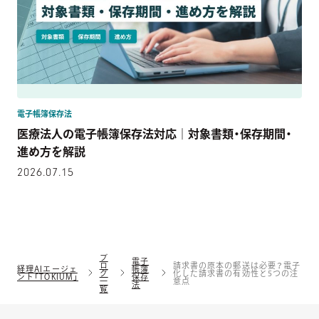
電子帳簿保存法
医療法人の電子帳簿保存法対応｜対象書類・保存期間・
進め方を解説
2026.07.15
ブ
電子
ロ
請求書の原本の郵送は必要？電子
経理AIエージェ
帳簿
グ
化した請求書の有効性と5つの注
ント「TOKIUM」
保存
一
意点
法
覧