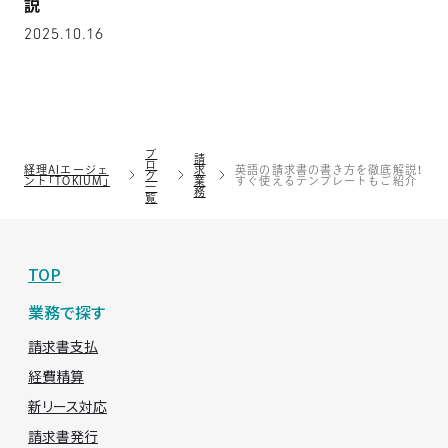
説
2025.10.16
ブ
請
ロ
経理AIエージェ
求
英語の請求書の書き方を徹底解説！
グ
ント「TOKIUM」
業
すぐ使えるテンプレートもご紹介
一
務
覧
TOP
業務で探す
請求書支払
経費精算
新リース対応
請求書発行