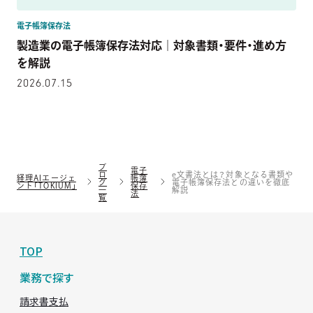
電子帳簿保存法
製造業の電子帳簿保存法対応｜対象書類・要件・進め方
を解説
2026.07.15
ブ
電子
ロ
e文書法とは？対象となる書類や
経理AIエージェ
帳簿
グ
電子帳簿保存法との違いを徹底
ント「TOKIUM」
保存
一
解説
法
覧
TOP
業務で探す
請求書支払