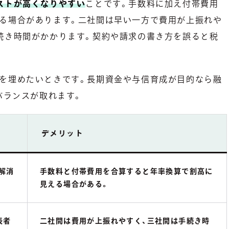
ストが高くなりやすい
ことです。手数料に加え付帯費用
る場合があります。二社間は早い一方で費用が上振れや
続き時間がかかります。契約や請求の書き方を誤ると税
を埋めたいときです。長期資金や与信育成が目的なら融
バランスが取れます。
デメリット
解消
手数料と付帯費用を合算すると年率換算で割高に
見える場合がある。
表者
二社間は費用が上振れやすく、三社間は手続き時