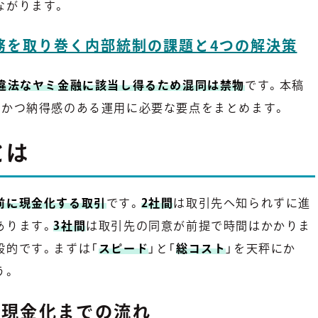
ながります。
務を取り巻く内部統制の課題と4つの解決策
は違法なヤミ金融に該当し得るため混同は禁物
です。本稿
全かつ納得感のある運用に必要な要点をまとめます。
とは
前に現金化する取引
です。
2社間
は取引先へ知られずに進
あります。
3社間
は取引先の同意が前提で時間はかかりま
般的です。まずは「
スピード
」と「
総コスト
」を天秤にか
う。
と現金化までの流れ