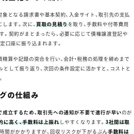
対象となる請求書や基本契約、入金サイト、取引先の支払
にします。次に、
買取の見積り
を取り、手数料や付帯費用
す。契約がまとまったら、必要に応じて債権譲渡登記や
指定口座に振り込まれます。
額精算や記録の突合を行い、会計・税務の処理を締めまで
ルとして振り返り、次回の条件設定に活かすと、コストと
。
ングの仕組み
で成立するため、取引先への通知が不要で進行が早い
のが
的に高く、手数料は上振れ
しやすくなります。
3社間は取
時間がかかりますが、回収リスクが下がるぶん
手数料は