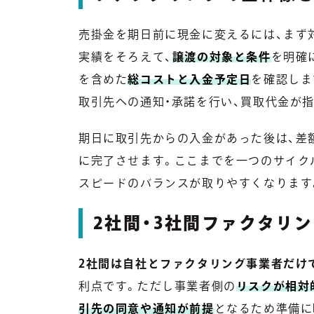
売掛金を期日前に現金に変えるには、まず
実績をそろえて、
譲渡の対象と条件
を明確
を含めた
総コストと入金予定日
を確認しま
取引先への通知・承諾を行い、買取代金が
期日に取引先からの入金があった後は、差
に完了させます。ここまでを一つのサイク
スピードのバランスが取りやすくなります
2社間・3社間ファクタリ
2社間は自社とファクタリング事業者だけ
利点です。ただし事業者側の
リスクが相対
引先の同意や通知が前提
となるため準備に