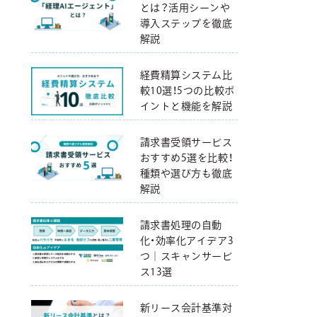
とは？活用シーンや
導入ステップを徹底
解説
経費精算システム比
較10選！5つの比較ポ
イントと機能を解説
請求書受領サービス
おすすめ5選を比較！
種類や選び方も徹底
解説
請求書処理の自動
化・効率化アイデア3
つ｜スキャンサービ
ス13選
新リース会計基準対