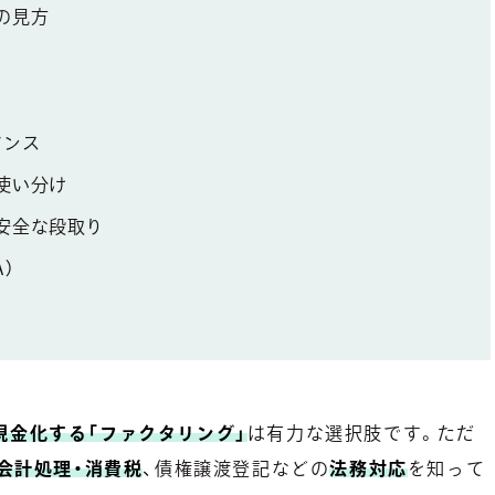
の見方
アンス
使い分け
安全な段取り
）
現金化する「ファクタリング」
は有力な選択肢です。ただ
会計処理・消費税
、債権譲渡登記などの
法務対応
を知って