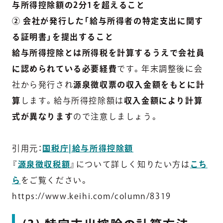
与所得控除額の2分1を超えること
② 会社が発行した「給与所得者の特定支出に関す
る証明書」を提出すること
給与所得控除とは所得税を計算するうえで会社員
に認められている必要経費
です。年末調整後に会
社から発行され
源泉徴収票の収入金額をもとに計
算
します。給与所得控除額は
収入金額により計算
式が異なります
ので注意しましょう。
引用元：
国税庁|給与所得控除額
『
源泉徴収税額
』について詳しく知りたい方は
こち
ら
をご覧ください。
https://www.keihi.com/column/8319