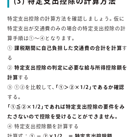
(3) 特定支出控除の計算方法
特定支出控除の計算方法を確認しましょう。仮に
特定支出が交通費のみの場合の特定支出控除の計
算手順は①～④となります。
①
課税期間に自己負担した交通費の合計を計算
す
る
②
特定支出控除の判定に必要な給与所得控除額を
計算
する
③ ①②を比較して、
「①＞②×1/2」であるか確認
する。
「①≦②×1/2」であれば特定支出控除の要件をみ
たさないので控除を受けることができません。
④ 特定支出控除額を計算する
計算式 ：
① － ②×1/2 ＝ 特定支出控除額