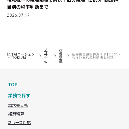
目別の税率判断まで
2026.07.17
ブ
経
ロ
経理AIエージェン
費
新幹線の領収書ガイド！再発行・
グ
ト「TOKIUM」
精
もらい忘れの対処法も解説
一
算
覧
TOP
業務で探す
請求書支払
経費精算
新リース対応