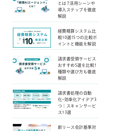
とは？活用シーンや
導入ステップを徹底
解説
経費精算システム比
較10選！5つの比較ポ
イントと機能を解説
請求書受領サービス
おすすめ5選を比較！
種類や選び方も徹底
解説
請求書処理の自動
化・効率化アイデア3
つ｜スキャンサービ
ス13選
新リース会計基準対