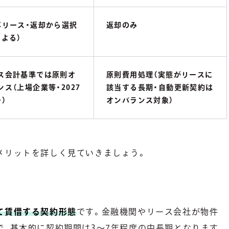
再リース・返却から選択
返却のみ
による）
ス会計基準では原則オ
原則費用処理（実態がリースに
ンス（上場企業等・2027
該当する長期・自動更新契約は
）
オンバランス対象）
メリットを詳しく見ていきましょう。
て賃借する契約形態
です。金融機関やリース会社が物件
で、基本的に契約期間は3〜7年程度の中長期となります。