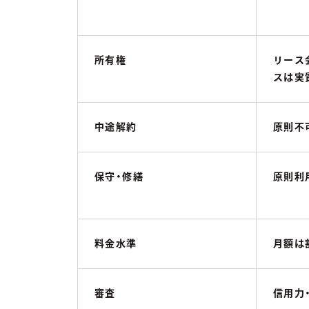
所有権
リース
スは実
中途解約
原則不
保守・修繕
原則利
料金水準
月額は
審査
信用力