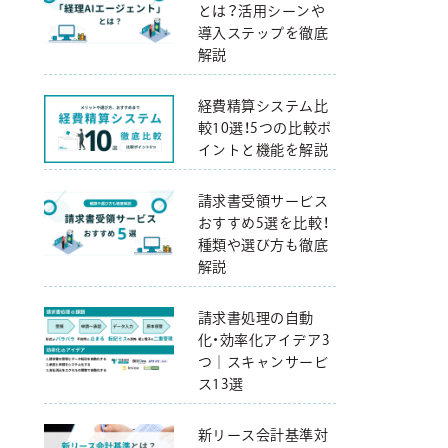
とは？活用シーンや
導入ステップを徹底
解説
経費精算システム比
較10選！5つの比較ポ
イントと機能を解説
請求書受領サービス
おすすめ5選を比較！
種類や選び方も徹底
解説
請求書処理の自動
化・効率化アイデア3
つ｜スキャンサービ
ス13選
新リース会計基準対