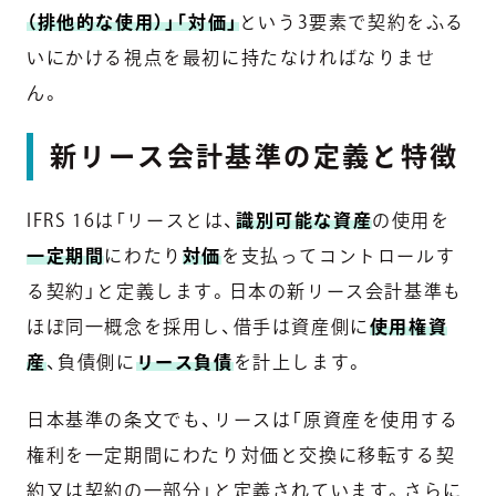
（排他的な使用）」「対価」
という3要素で契約をふる
いにかける視点を最初に持たなければなりませ
ん。
新リース会計基準の定義と特徴
IFRS 16は「リースとは、
識別可能な資産
の使用を
一定期間
にわたり
対価
を支払ってコントロールす
る契約」と定義します。日本の新リース会計基準も
ほぼ同一概念を採用し、借手は資産側に
使用権資
産
、負債側に
リース負債
を計上します。
日本基準の条文でも、リースは「原資産を使用する
権利を一定期間にわたり対価と交換に移転する契
約又は契約の一部分」と定義されています。さらに