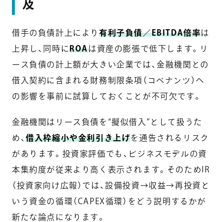
及
借手の負債計上により
有利子負債／EBITDA倍率
は
上昇し、同時に
ROA
は資産の膨張で低下します。リ
ース負債の計上額が大きい企業では、金融機関との
借入契約に含まれる財務制限条項（コベナンツ）へ
の影響を事前に試算しておくことが不可欠です。
金融機関はリース負債を“擬似借入”として扱うた
め、
借入枠縮小や金利引き上げ
を通告されるリスク
があります。投資家評価でも、ビジネスモデルの資
本集約度が従来より高く表示されます。そのためIR
（投資家向け広報）では、設備投資→収益→再投資と
いう資金の循環（CAPEX循環）をどう説明するかが
新たな論点になります。