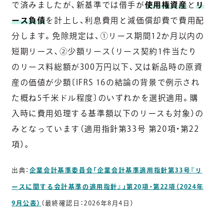
で済みましたが、新基準では借手が
使用権資産
と
リ
ース負債
を計上し、利息費用と減価償却費で費用配
分します。免除規定は、①リース期間12か月以内の
短期リース、②少額リース（リース契約1件当たり
のリース料総額が300万円以下、又は新品時の原資
産の価値が少額〔IFRS 16の結論の背景で例示され
た概ね5千米ドル程度〕のいずれかを選択適用。購
入時に費用処理する基準額以下のリースも対象）の
みとなっています（適用指針第33号 第20項・第22
項）。
出典：
企業会計基準委員会「企業会計基準適用指針第33号『リ
ースに関する会計基準の適用指針』」第20項・第22項（2024年
9月公表）
（最終確認日：2026年8月4日）