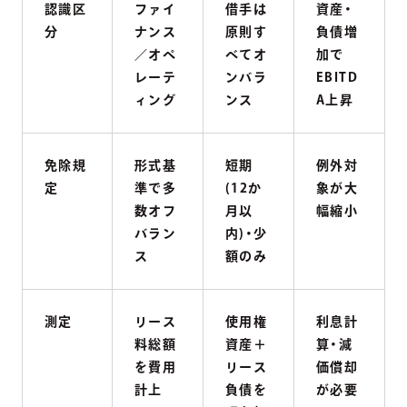
認識区
ファイ
借手は
資産・
分
ナンス
原則す
負債増
／オペ
べてオ
加で
レーテ
ンバラ
EBITD
ィング
ンス
A上昇
免除規
形式基
短期
例外対
定
準で多
(12か
象が大
数オフ
月以
幅縮小
バラン
内)・少
ス
額のみ
測定
リース
使用権
利息計
料総額
資産＋
算・減
を費用
リース
価償却
計上
負債を
が必要