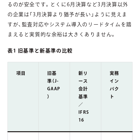
るのが安全です。とくに6月決算など3月決算以外
の企業は「3月決算より猶予が長い」ように見えま
すが、監査対応やシステム導入のリードタイムを踏
まえると実質的な余裕は大きくありません。
表1 旧基準と新基準の比較
項目
旧基
新リ
実務
準（J-
ース
イン
GAAP
会計
パク
）
基準
ト
／
IFRS
16