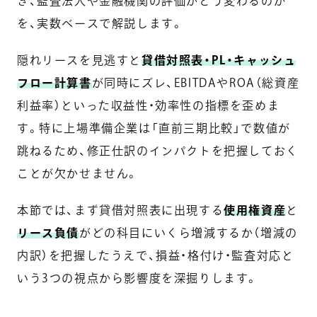
き、監査法人や金融機関の評価がどう変わるのか
を、実数ベースで解説します。
隠れリースを見逃すと
貸借対照表・PL・キャッシュ
フロー計算書
が同時にズレ、EBITDAやROA（総資産
利益率）といった収益性・効率性の指標を歪めま
す。特に上場準備企業は「直前三期比較」で数値が
跳ねるため、修正仕訳のインパクトを把握しておく
ことが欠かせません。
本節では、まず貸借対照表に出現する
使用権資産
と
リース負債
がどの科目にいくら増減するか（増減の
内訳）を把握したうえで、損益・格付け・監査対応と
いう3つの視点から影響度を深掘りします。