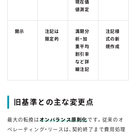
現在価
値測定
開示
注記は
満期分
注記様
限定的
析・加
式の新
重平均
規作成
割引率
など詳
細注記
旧基準との主な変更点
最大の転換は
オンバランス原則化
です。従来のオ
ペレーティング・リースは、契約終了まで費用処理