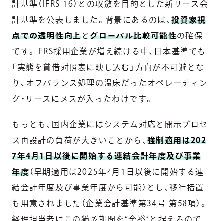
計基準（IFRS 16）との収斂を目的とした新リース会
計基準を公表しました。背景にあるのは、
投資家視
点での透明性向上
と
グローバル比較可能性
の確保
です。IFRS採用企業が増え続ける中、日本基準でも
「実態を貸借対照表に映し込む」方向が不可避とな
り、オフバランス処理の温床だったオペレーティン
グ・リースにメスが入ったわけです。
もっとも、国内企業にはシステム対応と開示プロセ
ス再設計の負荷が大きいことから、
強制適用は202
7年4月1日以後に開始する連結会計年度及び事業
年度
（早期適用は2025年4月1日以後に開始する連
結会計年度及び事業年度から可能）とし、移行措置
も用意されました（企業会計基準第34号 第58項）。
経理担当者はこの猶予期間を“余裕”と捉えるので