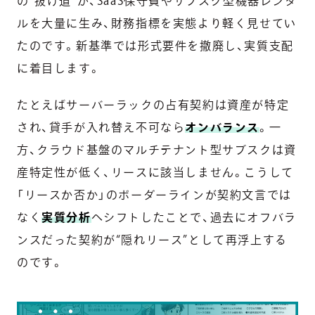
の“抜け道”が、SaaS保守費やサブスク型機器レンタ
ルを大量に生み、財務指標を実態より軽く見せてい
たのです。新基準では形式要件を撤廃し、実質支配
に着目します。
たとえばサーバーラックの占有契約は資産が特定
され、貸手が入れ替え不可なら
オンバランス
。一
方、クラウド基盤のマルチテナント型サブスクは資
産特定性が低く、リースに該当しません。こうして
「リースか否か」のボーダーラインが契約文言では
なく
実質分析
へシフトしたことで、過去にオフバラ
ンスだった契約が“隠れリース”として再浮上する
のです。