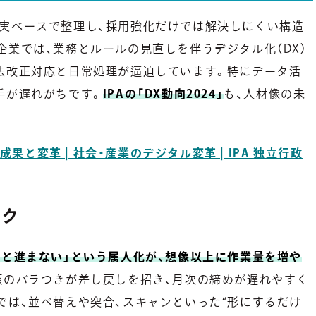
実ベースで整理し、採用強化だけでは解決しにくい構造
業では、業務とルールの見直しを伴うデジタル化（DX）
法改正対応と日常処理が逼迫しています。特にデータ活
手が遅れがちです。
IPAの「DX動向2024」
も、人材像の未
成果と変革 | 社会・産業のデジタル変革 | IPA 独立行政
ック
いと進まない」という属人化が、想像以上に作業量を増や
順のバラつきが差し戻しを招き、月次の締めが遅れやすく
では、並べ替えや突合、スキャンといった“形にするだけ