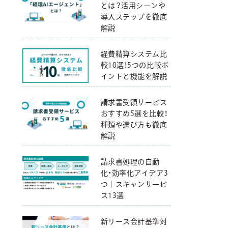
とは？活用シーンや
導入ステップを徹底
解説
経費精算システム比
較10選！5つの比較ポ
イントと機能を解説
請求書受領サービス
おすすめ5選を比較！
種類や選び方も徹底
解説
請求書処理の自動
化・効率化アイデア3
つ｜スキャンサービ
ス13選
新リース会計基準対