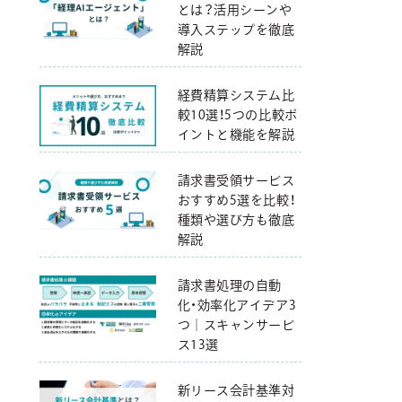
とは？活用シーンや
導入ステップを徹底
解説
経費精算システム比
較10選！5つの比較ポ
イントと機能を解説
請求書受領サービス
おすすめ5選を比較！
種類や選び方も徹底
解説
請求書処理の自動
化・効率化アイデア3
つ｜スキャンサービ
ス13選
新リース会計基準対