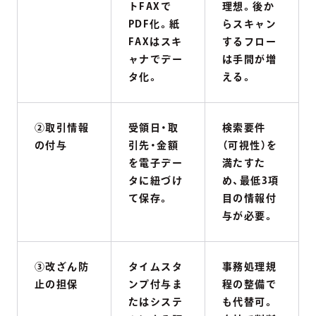
トFAXで
理想。後か
PDF化。紙
らスキャン
FAXはスキ
するフロー
ャナでデー
は手間が増
タ化。
える。
②取引情報
受領日・取
検索要件
の付与
引先・金額
（可視性）を
を電子デー
満たすた
タに紐づけ
め、最低3項
て保存。
目の情報付
与が必要。
③改ざん防
タイムスタ
事務処理規
止の担保
ンプ付与ま
程の整備で
たはシステ
も代替可。