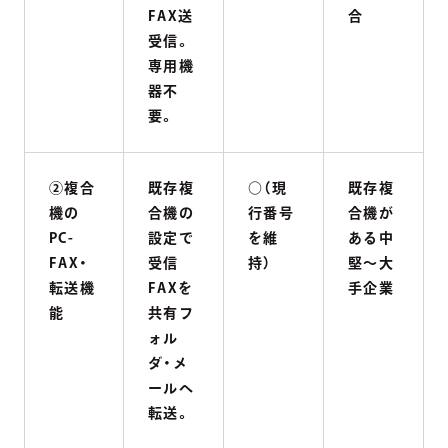
FAX送
合
受信。
専用機
器不
要。
②複合
既存複
○（現
既存複
機の
合機の
行番号
合機が
PC-
設定で
を維
ある中
FAX・
受信
持）
堅〜大
転送機
FAXを
手企業
能
共有フ
ォル
ダ・メ
ールへ
転送。