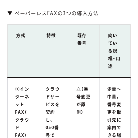
▼ ペーパーレスFAXの3つの導入方法
方式
特徴
既存
向い
番号
てい
る規
模・用
途
①イン
クラウ
△（番
少量〜
ターネ
ドサー
号変更
中量。
ット
ビスを
が原
番号変
FAX（
契約
則）
更を取
クラウ
し、
引先に
ド
050番
案内で
FAX）
号で
きる場