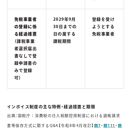
免税事業者
2029年9月
登録を受け
の登録に係
30日までの
ようとする
る経過措置
日の属する
免税事業者
（課税事業
課税期間
者選択届出
書なしで登
録申請書の
みで登録
可）
インボイス制度の主な特例・経過措置と期限
出典：国税庁｜消費税の仕入税額控除制度における適格請求
書等保存方式に関するQ&A【令和8年4月改訂】
問7
・
問111
・
問