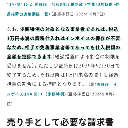
114
・
問115-2
、
国税庁｜令和8年度税制改正特集（3割特例・経
過措置の適用期限一覧）
（最終確認日：2026年8月7日）
なお、
少額特例の対象となる事業者であれば、税込
1万円未満の課税仕入れはインボイスの保存が不要
なため、相手が免税事業者等であっても仕入税額の
全額を控除できます
（経過措置による割合の制限を
受けません）。ただし少額特例は2029年9月30日で
終了するため、それ以降は1万円未満の取引も経過
措置の割合による控除となります。
出典：
国税庁｜イ
ンボイスQ&A 問111（少額特例）
（最終確認日：2026年8月7
日）
売り手として必要な請求書