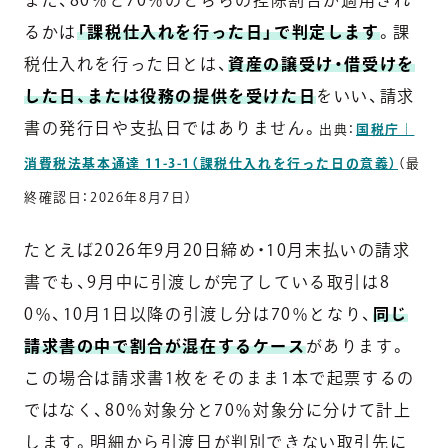
また、80％と70％のどちらの控除割合が適用され
るかは
「課税仕入れを行った日」で判定します
。課
税仕入れを行った日とは、
資産の譲受け・借受けを
した日、または役務の提供を受けた日
をいい、請求
書の発行日や支払日ではありません。
出典：
国税庁｜
消費税法基本通達 11-3-1（課税仕入れを行った日の意義）
（最
終確認日：2026年8月7日）
たとえば2026年9月20日締め・10月末払いの請求
書でも、9月中に引渡しが完了している取引は8
0％、10月1日以降の引渡し分は70％となり、
同じ
請求書の中で割合が混在するケース
があります。
この場合は請求書1枚をそのまま1本で起票するの
ではなく、80％対象分と70％対象分に分けて計上
します。明細から引渡日が判別できない取引先に